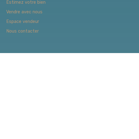
Estimez votre bien
Vendre avec nous
Espace vendeur
Nous contacter
Informations
Recrutement
Nos honoraires
Mentions légales
Politique de confidentialité
Plan du site
Gérer les cookies
Propulsé par