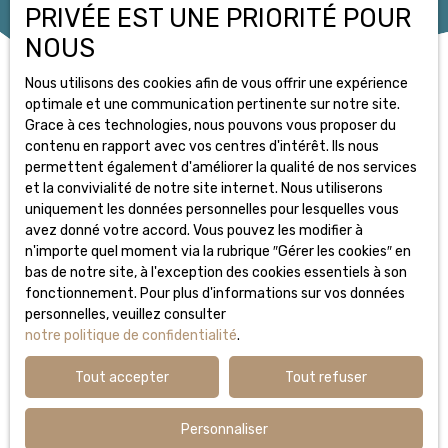
commerce, Tram, crèche, école maternelle, primaire,
PRIVÉE EST UNE PRIORITÉ POUR
collège... ), nous vous proposons un appartement 3 pièces de
NOUS
58 m² situé au 2ᵉ étage avec ascenseur. Il comprend : Une
pièce principale avec cuisine ouverteDeux chambresUne salle
Nous utilisons des cookies afin de vous offrir une expérience
de bain avec baignoire et WC Loyer mensuel : 1 132,42 €
optimale et une communication pertinente sur notre site.
charges comprises(incluant chauffage et eau chaude). Place
Grace à ces technologies, nous pouvons vous proposer du
de stationnement possible en supplément : 40 €/mois.
contenu en rapport avec vos centres d'intérêt. Ils nous
permettent également d'améliorer la qualité de nos services
Vous ne trouvez pas
et la convivialité de notre site internet. Nous utiliserons
uniquement les données personnelles pour lesquelles vous
le bien de vos rêves ?
avez donné votre accord. Vous pouvez les modifier à
n'importe quel moment via la rubrique ″Gérer les cookies″ en
Ne manquez plus aucun bien correspondant à votre
bas de notre site, à l'exception des cookies essentiels à son
recherche en vous inscrivant à notre alerte mail !
fonctionnement. Pour plus d'informations sur vos données
personnelles, veuillez consulter
Prénom
notre politique de confidentialité
.
Nom
Tout accepter
Tout refuser
Email
Personnaliser