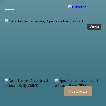
Vendu
Accueil
Acheter
Vendre
Contact
Estimation
+ de photos