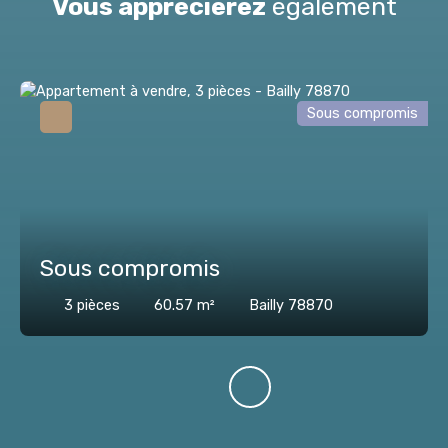
Vous apprécierez
également
Sous compromis
Sous compromis
3
pièces
60.57
m²
Bailly 78870